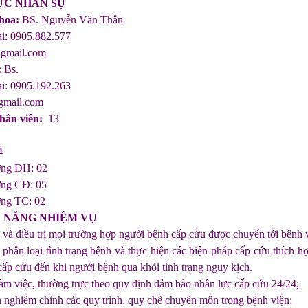
HỨC NHÂN SỰ
hoa:
BS. Nguyễn Văn Thân
ại: 0905.882.577
@gmail.com
:
Bs.
ại: 0905.192.263
gmail.com
hân viên:
13
4
ỡng ĐH: 02
ỡng CĐ: 05
ỡng TC: 02
C NĂNG NHIỆM VỤ
 và điều trị mọi trường hợp người bệnh cấp cứu được chuyển tới bệnh 
 phân loại tình trạng bệnh và thực hiện các biện pháp cấp cứu thích 
cấp cứu đến khi người bệnh qua khỏi tình trạng nguy kịch.
làm việc, thường trực theo quy định đảm bảo nhân lực cấp cứu 24/24;
n nghiêm chỉnh các quy trình, quy chế chuyên môn trong bệnh viện;