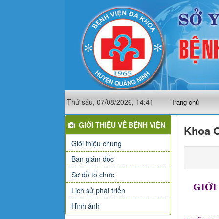
Thứ sáu, 07/08/2026, 14:41
Trang chủ
GIỚI THIỆU VỀ BỆNH VIỆN
Khoa C
Giới thiệu chung
Ban giám đốc
Sơ đồ tổ chức
GIỚI
Lịch sử phát triển
Hình ảnh