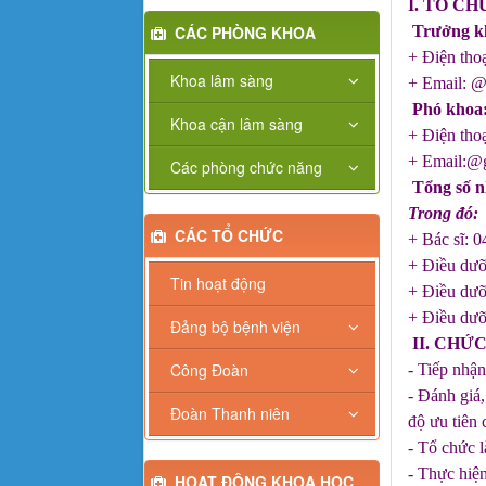
I. TỔ C
CÁC PHÒNG KHOA
Trưởng k
+ Điện tho
Khoa lâm sàng
+ Email: 
Phó khoa
Khoa cận lâm sàng
+ Điện tho
+ Email:@
Các phòng chức năng
Tổng số n
Trong đó:
CÁC TỔ CHỨC
+ Bác sĩ: 0
+ Điều dư
Tin hoạt động
+ Điều dư
+ Điều dư
Đảng bộ bệnh viện
II. CHỨ
Công Đoàn
- Tiếp nhận
- Đánh giá,
Đoàn Thanh niên
độ ưu tiên 
- Tổ chức 
- Thực hiệ
HOẠT ĐỘNG KHOA HỌC