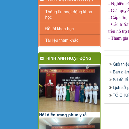
- Nghiên c
- Giải quyế
Thông tin hoạt động khoa
học
- Cấp cứu, 
- Các trườ
Đề tài khoa học
trên hỗ trợ
- Tham gia 
Tài liệu tham khảo
HÌNH ẢNH HOẠT ĐỘNG
Giới thi
Ban giá
Sơ đồ tổ
Lịch sử p
TỔ CHỨ
Hội diễn trang phục y tế