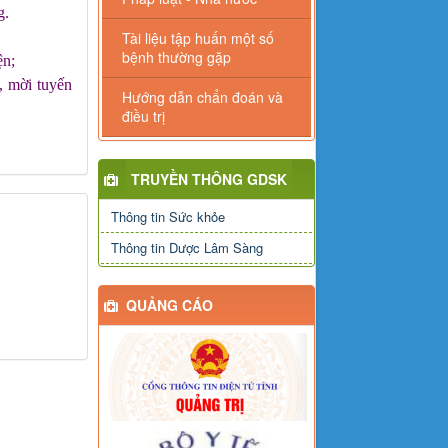
g.
Tài liệu tập huấn một số
bệnh thường gặp
ện;
, mời tuyến
Hướng dẫn chẩn đoán và
điều trị
TRUYỀN THÔNG GDSK
Thông tin Sức khỏe
Thông tin Dược Lâm Sàng
QUẢNG CÁO