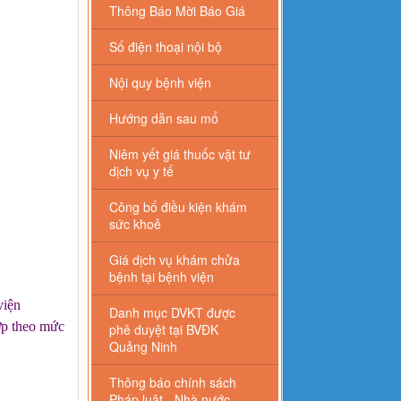
Thông Báo Mời Báo Giá
Số điện thoại nội bộ
Nội quy bệnh viện
Hướng dẫn sau mổ
Niêm yết giá thuốc vật tư
dịch vụ y tế
Công bố điều kiện khám
sức khoẻ
Giá dịch vụ khám chửa
bệnh tại bệnh viện
viện
Danh mục DVKT được
hợp theo mức
phê duyệt tại BVĐK
Quảng Ninh
Thông báo chính sách
Pháp luật - Nhà nước