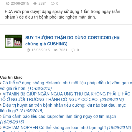
23/06/2015
2381
0
FDA vừa phê duyệt dạng spray sử dụng 1 lần trong ngày (sản
phẩm ) để điều trị bệnh phổi tắc nghẽn mãn tính.
SUY THƯỢNG THẬN DO DÙNG CORTICOID (Hội
chứng giả CUSHING)
15/06/2015
7051
0
Các tin khác
Có thể sử dụng kháng Histamin như một liệu pháp điều trị viêm gan c
với giá rẻ hơn.
(11/06/2015)
VITAMIN B3 GIÚP NGĂN NGỪA UNG THƯ DA KHÔNG PHẢI U HẮC
TỐ Ở NGƯỜI TRƯỞNG THÀNH CÓ NGUY CƠ CAO.
(03/06/2015)
Điều trị huyết án trên bệnh nhân tiểu đường: khi nào bắt đầu, mục
tiêu là gì?
(21/05/2015)
Ema cảnh báo liều cao Ibuprofen làm tăng nguy cơ tim mạch
(18/05/2015)
ACETAMINOPHEN Có thể không an toàn như bạn nghĩ
(15/05/2015)