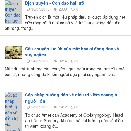
Dịch truyền - Con dao hai lưỡi
30/07/2015
2330
0
Truyền dịch là một liệu pháp điều trị được áp dụng hết
sức rộng rãi ở mọi cơ sở y tế từ Trung ương đến địa
phương, trong...
Câu chuyện lúc 0h của một bác sĩ đáng đọc và
suy ngẫm!
24/07/2015
3214
0
Mặc dù chỉ là những câu chuyện ngắn ngủi trong ca trực của một
bác sĩ, nhưng cũng đủ khiến người đọc phải suy ngẫm. Dù...
Cập nhập hướng dẫn về điều trị viêm xoang ở
người lớn
24/07/2015
1942
0
Tổ chức American Academy of Otolaryngology-Head
and Neck Surgery đã cập nhật lại hướng dẫn về điều
trị viêm xoang ở...