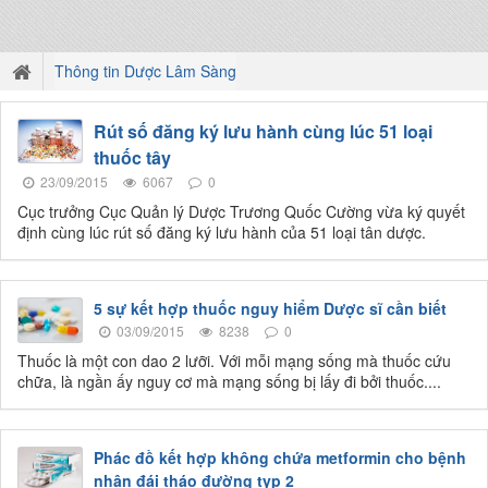
Thông tin Dược Lâm Sàng
Rút số đăng ký lưu hành cùng lúc 51 loại
thuốc tây
23/09/2015
6067
0
Cục trưởng Cục Quản lý Dược Trương Quốc Cường vừa ký quyết
định cùng lúc rút số đăng ký lưu hành của 51 loại tân dược.
5 sự kết hợp thuốc nguy hiểm Dược sĩ cần biết
03/09/2015
8238
0
Thuốc là một con dao 2 lưỡi. Với mỗi mạng sống mà thuốc cứu
chữa, là ngần ấy nguy cơ mà mạng sống bị lấy đi bởi thuốc....
Phác đồ kết hợp không chứa metformin cho bệnh
nhân đái tháo đường typ 2