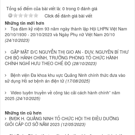
Tổng số điểm của bài viết là: 0 trong 0 đánh giá
Click để đánh giá bài viết
Những tin mới hơn
Tọa đàm kỷ niệm 93 năm ngày thành lập Hội LHPN Việt Nam
20/10/1930 - 20/10/2023 và Ngày Phụ nữ Việt Nam 20/10
(24/10/2023)
GẶP MẶT Đ/C NGUYỄN THỊ GIO AN - ĐUV, NGUYÊN BÍ THƯ
CHI BỘ HÀNH CHÍNH, TRƯỞNG PHÒNG TỔ CHỨC HÀNH
CHÍNH NGHĨ HƯU THEO CHẾ ĐỘ
(28/10/2023)
Bệnh viện Đa khoa khu vực Quảng Ninh chính thức đưa vào
sử dụng Hồ sơ bệnh án điện tử
(17/08/2025)
Video tuyên truyền về công tác cải cách hành chính” năm
2025
(24/10/2025)
Những tin cũ hơn
BVĐK H. QUẢNG NINH TỔ CHỨC HỘI THI ĐIỀU DƯỠNG
GIỎI CẤP CƠ SỞ NĂM 2023
(12/05/2023)