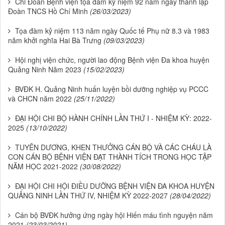
Chi Đoàn Bệnh viện tọa đàm kỷ niệm 92 năm ngày thành lập
Đoàn TNCS Hồ Chí Minh
(26/03/2023)
Tọa đàm kỷ niệm 113 năm ngày Quốc tế Phụ nữ 8.3 và 1983
năm khởi nghĩa Hai Bà Trưng
(09/03/2023)
Hội nghị viện chức, người lao động Bệnh viện Đa khoa huyện
Quảng Ninh Năm 2023
(15/02/2023)
BVĐK H. Quảng Ninh huấn luyện bồi dưỡng nghiệp vụ PCCC
và CHCN năm 2022
(25/11/2022)
ĐẠI HỘI CHI BỘ HÀNH CHÍNH LẦN THỨ I - NHIỆM KỲ: 2022-
2025
(13/10/2022)
TUYÊN DƯƠNG, KHEN THƯỞNG CÁN BỘ VÀ CÁC CHÁU LÀ
CON CÁN BỘ BỆNH VIỆN ĐẠT THÀNH TÍCH TRONG HỌC TẬP
NĂM HỌC 2021-2022
(30/08/2022)
ĐẠI HỘI CHI HỘI ĐIỀU DƯỠNG BỆNH VIỆN ĐA KHOA HUYỆN
QUẢNG NINH LẦN THỨ IV, NHIỆM KỲ 2022-2027
(28/04/2022)
Cán bộ BVĐK hưởng ứng ngày hội Hiến máu tình nguyện năm
2021
(23/03/2021)