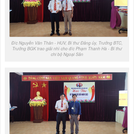
Đ/c Nguyễn Văn Thân - HUV, Bí thư Đảng ủy, Trưởng BTC,
Trưởng BGK trao giải nhì cho đ/c Phạm Thanh Hà - Bí thư
chi bộ Ngoại Sản