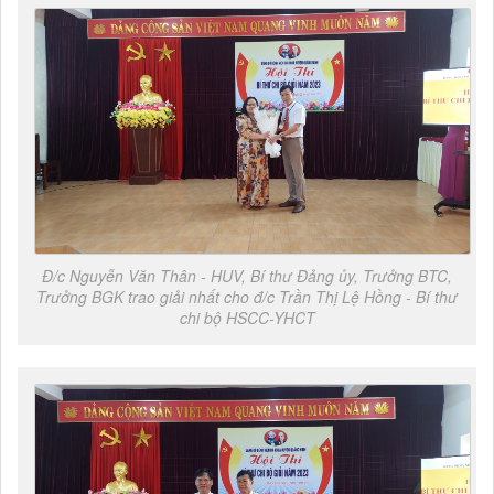
Đ/c Nguyễn Văn Thân - HUV, Bí thư Đảng ủy, Trưởng BTC,
Trưởng BGK trao giải nhất cho đ/c Trần Thị Lệ Hồng - Bí thư
chi bộ HSCC-YHCT