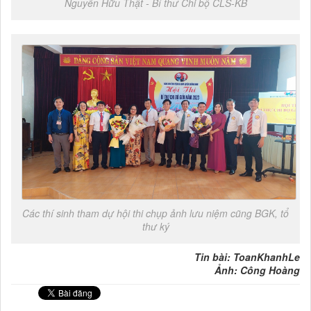
Nguyễn Hữu Thật - Bí thư Chi bộ CLS-KB
Các thí sinh tham dự hội thi chụp ảnh lưu niệm cũng BGK, tổ
thư ký
Tin bài: ToanKhanhLe
Ảnh: Công Hoàng