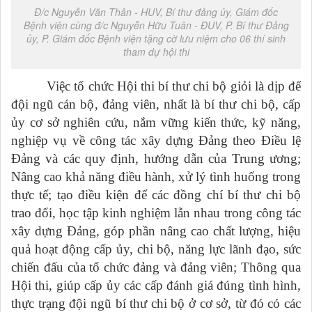
Đ/c Nguyễn Văn Thân - HUV, Bí thư đảng ủy, Giám đốc
Bệnh viện cùng đ/c Nguyễn Hữu Tuân - ĐUV, P. Bí thư Đảng
ủy, P. Giám đốc Bệnh viện tặng cờ lưu niệm cho 06 thí sinh
tham dự hội thi
Việc tổ chức Hội thi bí thư chi bộ giỏi là dịp để
đội ngũ cán bộ, đảng viên, nhất là bí thư chi bộ, cấp
ủy cơ sở nghiên cứu, nắm vững kiến thức, kỹ năng,
nghiệp vụ về công tác xây dựng Đảng theo Điều lệ
Đảng và các quy định, hướng dẫn của Trung ương;
Nâng cao khả năng điều hành, xử lý tình huống trong
thực tế; tạo điều kiện để các đồng chí bí thư chi bộ
trao đổi, học tập kinh nghiệm lẫn nhau trong công tác
xây dựng Đảng, góp phần nâng cao chất lượng, hiệu
quả hoạt động cấp ủy, chi bộ, năng lực lãnh đạo, sức
chiến đấu của tổ chức đảng và đảng viên; Thông qua
Hội thi, giúp cấp ủy các cấp đánh giá đúng tình hình,
thực trạng đội ngũ bí thư chi bộ ở cơ sở, từ đó có các