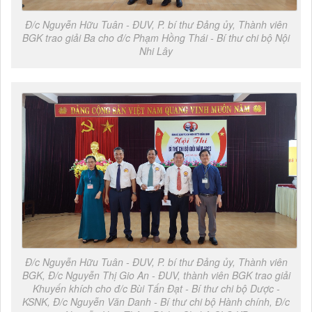
Đ/c Nguyễn Hữu Tuân - ĐUV, P. bí thư Đảng ủy, Thành viên
BGK trao giải Ba cho đ/c Phạm Hồng Thái - Bí thư chi bộ Nội
Nhi Lây
Đ/c Nguyễn Hữu Tuân - ĐUV, P. bí thư Đảng ủy, Thành viên
BGK, Đ/c Nguyễn Thị Gio An - ĐUV, thành viên BGK trao giải
Khuyến khích cho đ/c Bùi Tấn Đạt - Bí thư chi bộ Dược -
KSNK, Đ/c Nguyễn Văn Danh - Bí thư chi bộ Hành chính, Đ/c